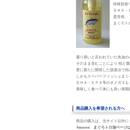
特殊技術
ＤＨＡ・
度含有。
まぐろト
腐り易いと言われていた魚油の
そのまま含むことにより 殆ど
更に新たに開発した脱臭法で殆
しかもスーパーフィッシュまぐ
ＤＨＡ・ＥＰＡ等のオメガ３も
美味しく食べて体にも良い画期
商品購入を希望される方へ
商品の購入は、当サイト以外にも
Amazon まぐろトロ油ページ