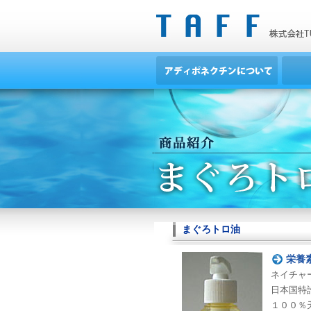
まぐろトロ油
栄養
ネイチャ
日本国特許
１００％