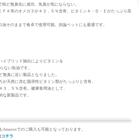
で殆ど無臭化に成功、魚臭が気にならない。
ＥＰＡ等のオメガ３が４３．５％含有、ビタミンＡ・Ｄ・Ｅがたっぷり高
ロ油そのままで食卓で使用可能。勿論ペットにも最適です。
ハイブリッド抽出によりビタミンを
腐らない魚油です。
ど無臭に近い製品となりました。
ろが天然に含む脂溶性ビタミン類がたっぷりと含有、
４３．５％含有。健康食用油として、
的な新製品です。
Amazonでのご購入も可能となっております。
は
コチラ