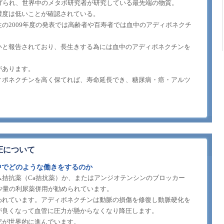
げられ、世界中のメタボ研究者が研究している最先端の物質。
濃度は低いことが確認されている。
の2009年度の発表では高齢者や百寿者では血中のアディポネクチ
いと報告されており、長生きする為には血中のアディポネクチンを
があります。
ィポネクチンを高く保てれば、寿命延長でき、糖尿病・癌・アルツ
圧について
中でどのような働きをするのか
ム拮抗薬（Ca拮抗薬）か、またはアンジオテンシンのブロッカー
＋少量の利尿薬併用が勧められています。
われています。アディポネクチンは動脈の損傷を修復し動脈硬化を
が良くなって血管に圧力が懸からなくなり降圧します。
究が世界的に進んでいます。