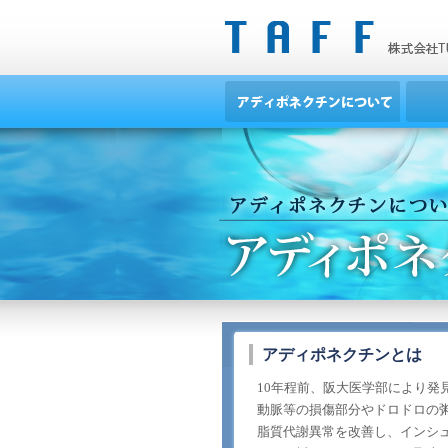
アディポネクチンとは
10年程前、阪大医学部により発
動脈等の損傷部分やドロドロの
脂質代謝異常を改善し、インシ