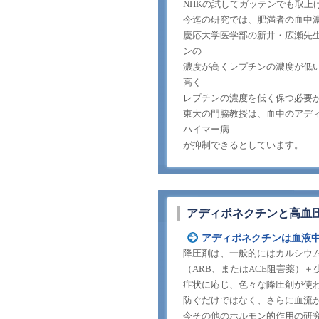
NHKの試してガッテンでも取上
今迄の研究では、肥満者の血中
慶応大学医学部の新井・広瀬先生
ンの
濃度が高くレプチンの濃度が低
高く
レプチンの濃度を低く保つ必要
東大の門脇教授は、血中のアデ
ハイマー病
が抑制できるとしています。
アディポネクチンと高血
アディポネクチンは血液
降圧剤は、一般的にはカルシウ
（ARB、またはACE阻害薬）
症状に応じ、色々な降圧剤が使
防ぐだけではなく、さらに血流
今その他のホルモン的作用の研